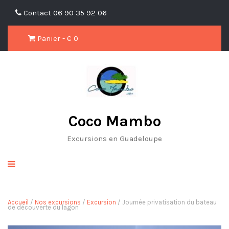
Contact
06 90 35 92 06
Panier - €
0
Coco Mambo
Excursions en Guadeloupe
Accueil
/
Nos excursions
/
Excursion
/ Journée privatisation du bateau
de découverte du lagon