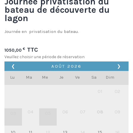
Journée privatisation du
bateau de découverte du
lagon
Journée en privatisation du bateau.
TTC
€
1050,00
Veuillez choisir une période de réservation
❮
AOÛT
2026
❯
Lu
Ma
Me
Je
Ve
Sa
Dim
01
02
04
06
07
08
09
03
05
10
11
12
13
14
15
16